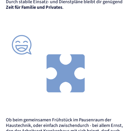
Durch stabile Einsatz- und Dienstpläne bleibt dir genügend
Name:
mat_tel
Zeit für Familie und Privates
.
Anbieter:
matelso GmbH
Zweck:
Speichert die User-ID. Hierdurch wird fgestgelegt, welche Rufnummer(n) der Nutzer
angezeigt bekommt.
Cookie Laufzeit:
2 Jahre
Matelso Telefontracking
Name:
mat_ep
Anbieter:
matelso GmbH
Zweck:
Registriert den initialen Einstiegspunkt des Nutzers auf unserer Webseite.
Cookie Laufzeit:
30 Tage
etracker Analytics
Ob beim gemeinsamen Frühstück im Pausenraum der
Haustechnik, oder einfach zwischendurch - bei allem Ernst,
Name:
_et_coid