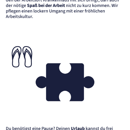
den der Arbeitsort Krankenhaus mit sich bringt, darf auch
der nötige
Spaß bei der Arbeit
nicht zu kurz kommen. Wir
Anbieter:
etracker GmbH
pflegen einen lockern Umgang mit einer fröhlichen
Arbeitskultur.
Zweck:
Cookie Erkennung
Cookie Laufzeit:
2 Jahre
etracker Analytics
Name:
et_allow_cookies
Anbieter:
etracker GmbH
Zweck:
Es erlaubt eTracker Cookies zu setzen.
Cookie Laufzeit:
480 Tage
etracker Analytics
Name:
isSdEnabled
Anbieter:
Du benötigst eine Pause? Deinen
Urlaub
kannst du frei
etracker GmbH