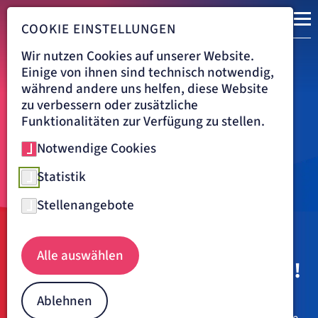
COOKIE EINSTELLUNGEN
Wir nutzen Cookies auf unserer Website.
Einige von ihnen sind technisch notwendig,
während andere uns helfen, diese Website
zu verbessern oder zusätzliche
Funktionalitäten zur Verfügung zu stellen.
Notwendige Cookies
Statistik
Stellenangebote
Navigationspfad
HAVELKLINIK BERLIN
KARRIERE
Alle auswählen
Werde Teil von Etwas Großem!
Ablehnen
Unsere Patient:innen sind für uns mehr als der ältere Herr