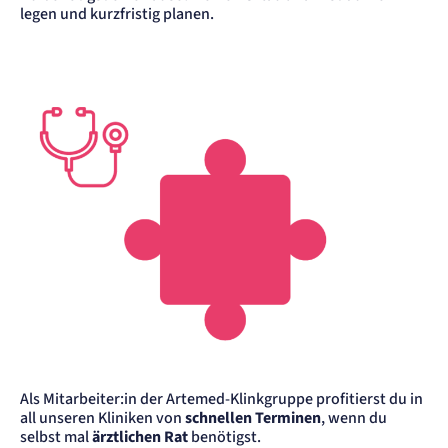
legen und kurzfristig planen.
Zweck:
Erkennung, ob bei dem Besucher die Scrolltiefe gemessen wird.
Cookie Laufzeit:
24 Std.
STELLENANGEBOTE
SmartRecruiters
Name:
OptanonConsent, datadome, __cf_bm u.A.
Anbieter:
SmartRecruiters GmbH
Zweck:
Speichert die ausgewählten Filter-Eigenschaften des Benutzers, um die entsprechenden
Stellenangebote anzeigen zu können.
Cookie Laufzeit:
535 Tage
Als Mitarbeiter:in der Artemed-Klinkgruppe profitierst du in
all unseren Kliniken von
schnellen Terminen
, wenn du
selbst mal
ärztlichen Rat
benötigst.